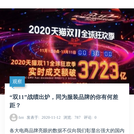
观察
“双11”战绩出炉，同为服装品牌的你有何差
距？
fztt
发表于
2020-11-12
浏览
787
评论
0
各大电商品牌亮眼的数据不仅向我们彰显出强大的国内