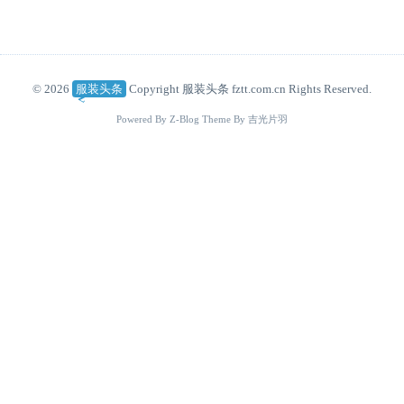
© 2026
服装头条
Copyright 服装头条 fztt.com.cn Rights Reserved.
Powered By
Z-Blog
Theme By
吉光片羽