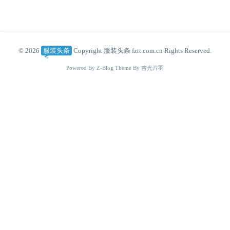
© 2026
服装头条
Copyright 服装头条 fztt.com.cn Rights Reserved.
Powered By
Z-Blog
Theme By
吉光片羽