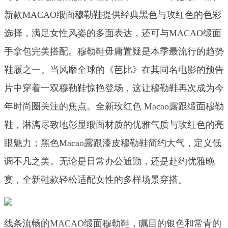
新款MACAO缎面穆勒鞋提供经典黑色与玫红色的色彩
选择，满足女性风姿的多面表达，还可与MACAO缎面
手拿包完美搭配。穆勒鞋毋庸置疑是本季最流行的趋势
鞋履之一。当风靡全球的《芭比》在其同名电影的预告
片中穿着一双穆勒鞋惊艳登场，这让穆勒鞋再次成为今
年时尚圈关注的焦点。全新玫红色 Macao露跟缎面穆勒
鞋，淋漓尽致地彰显缎面材质的优雅气质与玫红色的亮
眼魅力；黑色Macao露跟漆皮穆勒鞋简约大气，定义低
调不凡之美。无论是日常办公通勤，还是赴约优雅晚
宴，全新鞋款轻松适配女性的多样场景穿搭。
线条流畅的MACAO缎面穆勒鞋，瞩目的银色和常青的