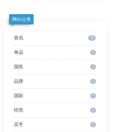
网站分类
资讯
19
单品
3
国民
3
品牌
3
国际
0
经营
0
买手
3